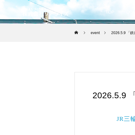
TOP
CO
event
2026.5.9
2026.5
JR三