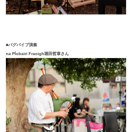
■バグパイプ演奏
na PÍobairi Fraoigh堀田哲章さん