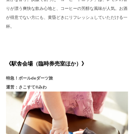
りが漂う爽快な飲み心地と、コーヒーの芳醇な風味が人気。お酒
が得意でない方にも、黄昏どきにリフレッシュしていただける一
杯。
《駅舎会場（臨時券売室ほか）》
特急！ボールdeダーツ旅
運営：さこすて®みわ