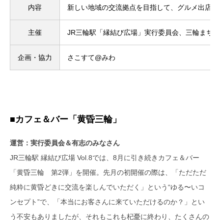
内容
新しい地域の交流拠点を目指して、グルメ出店、
主催
JR三輪駅「縁結び広場」実行委員会、三輪まち
企画・協力
さこすて@みわ
■カフェ＆バー「黄昏三輪」
運営：実行委員会＆有志のみなさん
JR三輪駅 縁結び広場 Vol.8では、8月に引き続きカフェ＆バー
「黄昏三輪 第2弾」を開催。先月の初開催の際は、「ただただ
純粋に黄昏どきに交流を楽しんでいただく」という“ゆる〜いコ
ンセプト”で、「本当にお客さんに来ていただけるのか？」とい
う不安もありましたが、それもこれも杞憂に終わり、たくさんの