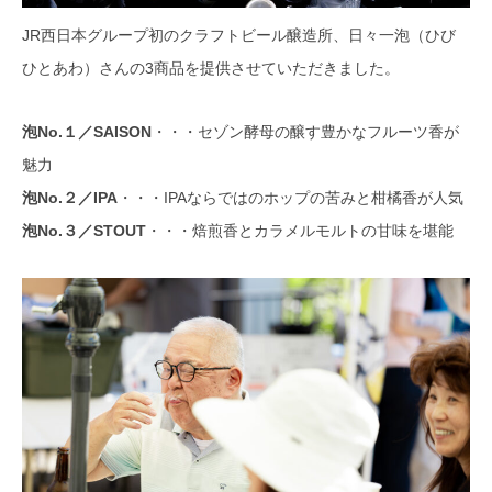
JR西日本グループ初のクラフトビール醸造所、日々一泡（ひび
ひとあわ）さんの3商品を提供させていただきました。
泡No.１／SAISON
・・・セゾン酵母の醸す豊かなフルーツ香が
魅力
泡No.２／IPA
・・・IPAならではのホップの苦みと柑橘香が人気
泡No.３／STOUT
・・・焙煎香とカラメルモルトの甘味を堪能